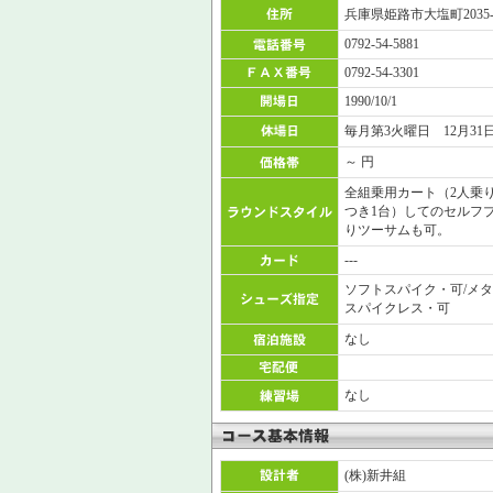
兵庫県姫路市大塩町2035-
0792-54-5881
0792-54-3301
1990/10/1
毎月第3火曜日 12月31
～ 円
全組乗用カート（2人乗
つき1台）してのセルフ
りツーサムも可。
---
ソフトスパイク・可/メタ
スパイクレス・可
なし
なし
(株)新井組