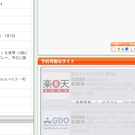
4
日 1月1日
する
し
り）を使用（1組に
プレー。平日に限
楽天ＧＯＲＡ/ゴルフ場予約
ルスパイク・可/
楽天株式会社
利用者600万人を超える実績
イト。レビュー機能がわかりやすく、
積極的に展開。
ゴルフダイジェスト・オンライン/ゴル
株式会社ゴルフダイジェスト
全国、約1400コースの予約
サイト。コンテンツ、口コミ、ゴルフ
情報も豊富。