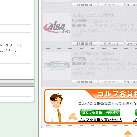
ALBA.NET/ゴルフ場検索
株式会社ALBA
ゴルフ雑誌ALBAが運営する
ト。雑誌と連動したレッスンやギア情
も充実。
(Mainグリーン）
(Subグリーン）
ゴルフ三昧/ゴルフ場予約
ゴルフ三昧株式会社
関西・中部地方のゴルフ場を
フ場予約サービスサイト。お得なプラ
の情報も豊富。
ゴルフ会員権売買にとっても便利な
ゴルフ会員権を買いたい人
ゴ