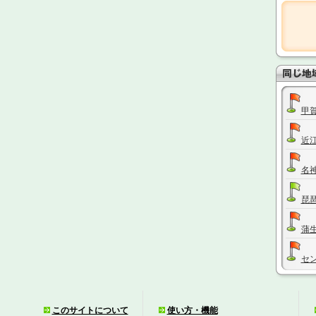
甲
近
名
琵
蒲
セ
名
このサイトについて
使い方・機能