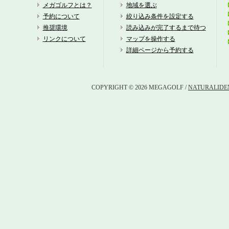
紫
メガゴルフとは？
地域を選ぶ
予約について
絞り込み条件を設定する
メ
推奨環境
読み込みが完了するまで待つ
リンクについて
マップを操作する
竜
詳細ページから予約する
近
COPYRIGHT © 2026 MEGAGOLF /
NATURALIDEN
名
大
滋
日
ベ
ザ
オ