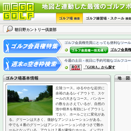
朝日野カントリー倶楽部
ゴルフ会員権売買にとっても便利なツール
ゴルフ会員
今週の土日・祝日に予約可能なゴルフコー
「GORA」から探す
丘陵コース。ゆるやかな起伏に
余裕のあるレイアウトで、スケ
ールの大きなコース。バンカー
の数をおさえているが、自然の
池や樹木を有効にレイアウトし
ており、ホールごとに変化があ
る。グリーンは大きく、微妙なアンジュレーションがある。
中でも４番のグリーンはアンジュレーションのきつさで難ホ
ールとなっている。アウトは７番が豪快なホール。インでは