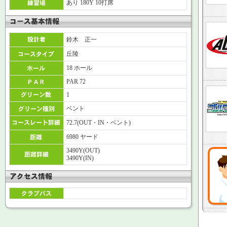
あり 180Y 10打席
鈴木 正一
丘陵
18 ホール
PAR 72
1
ベント
72.7(OUT・IN・ベント)
6980 ヤード
3490Y(OUT)
3490Y(IN)