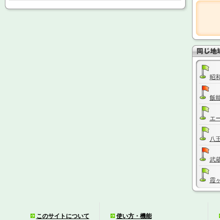
昭
飯
エ
八
武
霞
武
このサイトについて
使い方・機能