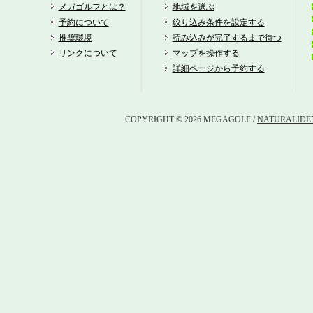
狭
メガゴルフとは？
地域を選ぶ
予約について
絞り込み条件を設定する
新
推奨環境
読み込みが完了するまで待つ
リンクについて
マップを操作する
飯
詳細ページから予約する
東
COPYRIGHT © 2026 MEGAGOLF /
NATURALIDEN
高
立
G
日
東
東
東