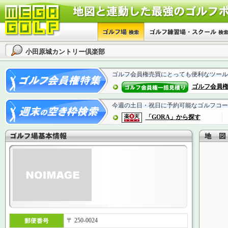
小田原城カントリー倶楽部
ゴルフ会員権売買にとっても便利なツール
ゴルフ会員
今週の土日・祝日に予約可能なゴルフコー
「GORA」から探す
〒 250-0024