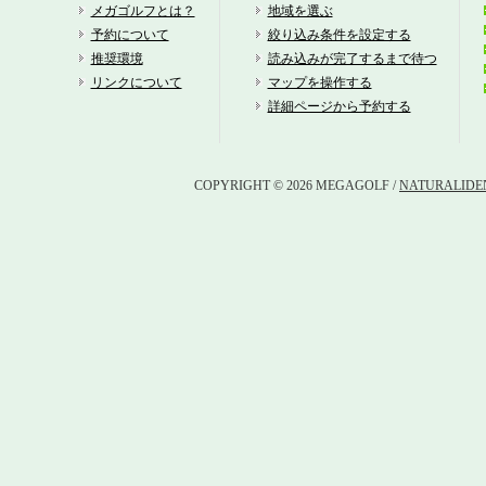
箱
メガゴルフとは？
地域を選ぶ
予約について
絞り込み条件を設定する
富
推奨環境
読み込みが完了するまで待つ
リンクについて
マップを操作する
箱
詳細ページから予約する
富
COPYRIGHT © 2026 MEGAGOLF /
NATURALIDEN
足
東
芦
箱
富
西
平