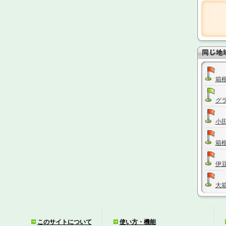
箱
グ
小
箱
伊
大
か
このサイトについて
使い方・機能