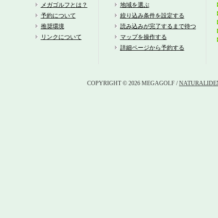
ナ
メガゴルフとは？
地域を選ぶ
予約について
絞り込み条件を設定する
四
推奨環境
読み込みが完了するまで待つ
リンクについて
マップを操作する
グ
詳細ページから予約する
四
COPYRIGHT © 2026 MEGAGOLF /
NATURALIDEN
三
中
三
東
名
桑
鈴