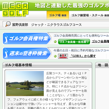
菰野倶楽部 ジャック・ニクラウスゴルフコース
ゴルフ会員権売買にとっても便利なツール
ゴルフ会員
今週の土日・祝日に予約可能なゴルフコー
「GORA」から探す
丘陵コース。ティあるいはＩＰ
点からグリーンやバンカー池な
どが確認できるフェアなコー
ス。特にＩＰ点からはグリーン
面が見えるのでプレーヤーを欺
くことがない。ノリ面からラ
フ、フェアウェイに続く大小様々なマウンドやアンジュレー
ションは緩やかで強いプレッシャーを与えず、柔らかな印象
を感じさせる。距離の異なるミドルやツーオン可能なロング