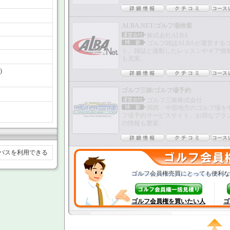
ALBA.NET/ゴルフ場検索
株式会社ALBA
ゴルフ雑誌ALBAが運営する
ト。雑誌と連動したレッスンやギア情
も充実。
)
ゴルフ三昧/ゴルフ場予約
ゴルフ三昧株式会社
関西・中部地方のゴルフ場を
フ場予約サービスサイト。お得なプラ
の情報も豊富。
バスを利用できる
ゴルフ会員権売買にとっても便利な
ゴルフ会員権を買いたい人
ゴ