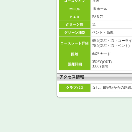
丘陵
18 ホール
PAR 72
11
ベント・高麗
69.2(OUT・IN・コーライ
70.5(OUT・IN・ベント)
6476 ヤード
3526Y(OUT)
3336Y(IN)
なし。最寄駅からの路線