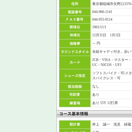
東京都稲城市矢野口3376-
044-966-1141
044-955-9114
1961/11/1
12月31日 1月1日
～ 円
全組キャディ付き。歩い
JCB・VISA・マスター
UC・NICOS・UFJ
ソフトスパイク・可/メタ
スパイクレス・可
なし
あり
あり 55Y 12打席
井上 誠一 浅見 緑蔵