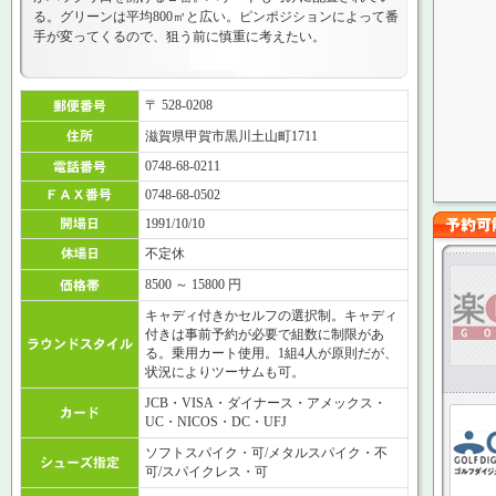
る。グリーンは平均800㎡と広い。ピンポジションによって番
手が変ってくるので、狙う前に慎重に考えたい。
〒 528-0208
滋賀県甲賀市黒川土山町1711
0748-68-0211
0748-68-0502
1991/10/10
不定休
8500 ～ 15800 円
キャディ付きかセルフの選択制。キャディ
付きは事前予約が必要で組数に制限があ
る。乗用カート使用。1組4人が原則だが、
状況によりツーサムも可。
JCB・VISA・ダイナース・アメックス・
UC・NICOS・DC・UFJ
ソフトスパイク・可/メタルスパイク・不
可/スパイクレス・可