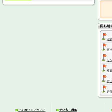
滋
富
セ
双
富
近
J
このサイトについて
使い方・機能