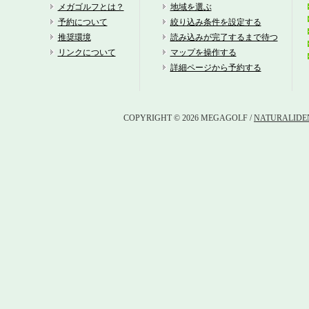
鈴
メガゴルフとは？
地域を選ぶ
予約について
絞り込み条件を設定する
三
推奨環境
読み込みが完了するまで待つ
リンクについて
マップを操作する
鈴
詳細ページから予約する
大
COPYRIGHT © 2026 MEGAGOLF /
NATURALIDEN
三
日
双
タ
コ
蒲
名