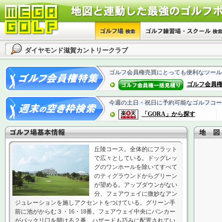
ダイヤモンド滋賀カントリークラブ
ゴルフ会員権売買にとっても便利なツール
ゴルフ会員
今週の土日・祝日に予約可能なゴルフコー
「GORA」から探す
丘陵コース。全体的にフラット
で広々としている。ドッグレッ
グのワンホールを除いてすべて
のティグラウンドからグリーン
が望める。アップダウンがない
分、フェアウェイに微妙なアン
ジュレーションを施しアクセントをつけている。グリーン手
前に池がからむ３・16・18番。フェアウェイ中央にバンカー
がパックリ口を開ける２番。ハザードも巧みに配置されてい