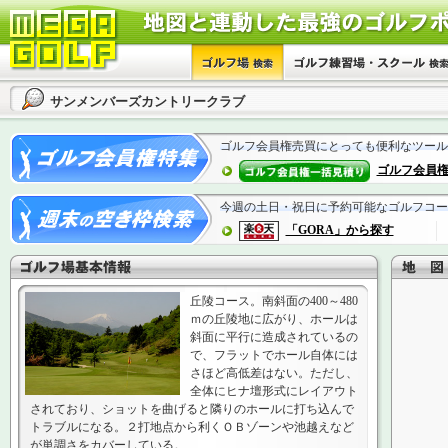
サンメンバーズカントリークラブ
ゴルフ会員権売買にとっても便利なツール
ゴルフ会員
今週の土日・祝日に予約可能なゴルフコー
「GORA」から探す
丘陵コース。南斜面の400～480
ｍの丘陵地に広がり、ホールは
斜面に平行に造成されているの
で、フラットでホール自体には
さほど高低差はない。ただし、
全体にヒナ壇形式にレイアウト
されており、ショットを曲げると隣りのホールに打ち込んで
トラブルになる。２打地点から利くＯＢゾーンや池越えなど
が単調さをカバーしている。