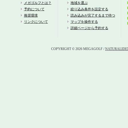
レ
メガゴルフとは？
地域を選ぶ
予約について
絞り込み条件を設定する
ブ
推奨環境
読み込みが完了するまで待つ
リンクについて
マップを操作する
神
詳細ページから予約する
都
COPYRIGHT © 2026 MEGAGOLF /
NATURALIDEN
都
大