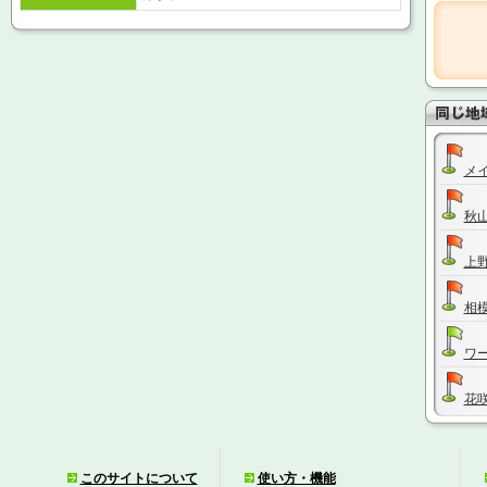
メ
秋
上
相
ワ
花
オ
このサイトについて
使い方・機能