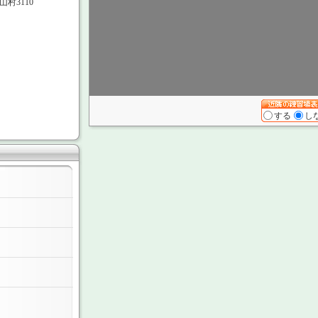
村3110
する
し