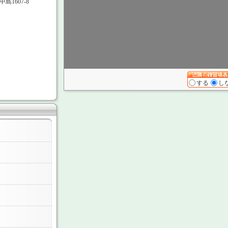
1607-8
する
し