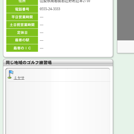
山梨県南都留郡忍野村忍草2710
0555-24-3333
---
---
---
---
---
ミヤサ