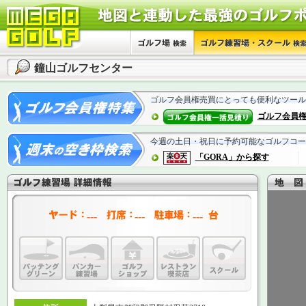
鐘山ゴルフセンター
ゴルフ会員権売買にとっても便利なツール
ゴルフ会員
今週の土日・祝日に予約可能なゴルフコー
「GORA」から探す
---
---
---