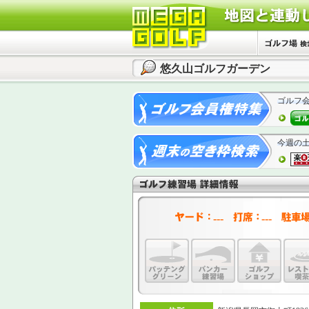
悠久山ゴルフガーデン
ゴルフ
今週の
---
---