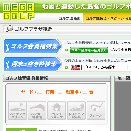
ゴルフプラザ後野
ゴルフ会員権売買にとっても便利なツール
ゴルフ会員
今週の土日・祝日に予約可能なゴルフコー
「GORA」から探す
---
---
---