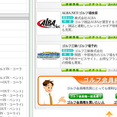
ALBA.NET/ゴルフ場検索
株式会社ALBA
ゴルフ雑誌ALBAが運営する
ト。雑誌と連動したレッスンやギア情
も充実。
ゴルフ三昧/ゴルフ場予約
ゴルフ三昧株式会社
関西・中部地方のゴルフ場を
フ場予約サービスサイト。お得なプラ
の情報も豊富。
ールドIN・コーラ
ールドIN・ベント)
ューOUT・コーラ
ゴルフ会員権売買にとっても便利な
ューOUT・ベント)
ューIN・コーライ)
ューIN・ベント)
ゴルフ会員権を買いたい人
ゴ
ーOUT・コーライ)
ーOUT・ベント)
ーIN・コーライ)