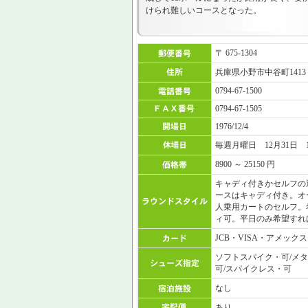
けられ難しいコースとなった。
〒 675-1304
兵庫県小野市中谷町1413
0794-67-1500
0794-67-1505
1976/12/4
毎週月曜日 12月31日 
8900 ～ 25150 円
キャディ付きかセルフの
ースはキャディ付き。オ
人乗用カートのセルフ。
ィ可。平日のみ希望すれ
JCB・VISA・アメックス
ソフトスパイク・可/メ
可/スパイクレス・可
なし
あり