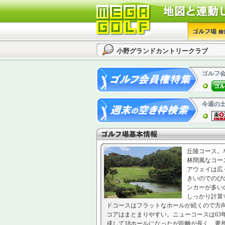
小野グランドカントリークラブ
ゴルフ
今週の
丘陵コース。
林間風なコー
アウェイは広
きいのでのび
ンカーが多い
しっかり計算
ドコースはフラットなホールが続くので方
コアはまとまりやすい。ニューコースは63
成して18ホールになったが距離が長く、要