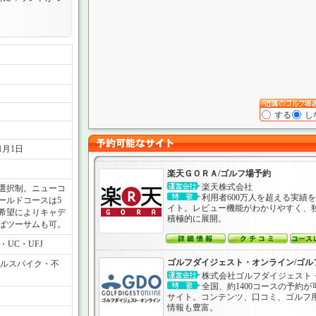
する
し
1月1日
楽天ＧＯＲＡ/ゴルフ場予約
楽天株式会社
選択制。ニューコ
利用者600万人を超える実績
ールドコースは5
イト。レビュー機能がわかりやすく、
希望によりキャデ
積極的に展開。
ばツーサムも可。
・UC・UFJ
ゴルフダイジェスト・オンライン/ゴル
タルスパイク・不
株式会社ゴルフダイジェスト
全国、約1400コースの予約
サイト。コンテンツ、口コミ、ゴルフ
情報も豊富。