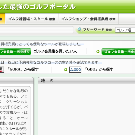
会員権売買にとっても便利なツールが登場しました。
ゴルフ会員権を買いたい人
土日・祝日に予約可能なゴルフコースの空き枠を確認できます！
「GORA」から探す
「GDO」から探す
なだらかな地形の
スでもある。フェ
く、グリーンも大
のび打てるが、バ
ので攻略ルートは
すること。オール
向性が良ければス
年に９ホールが完
所にマウンドがつ