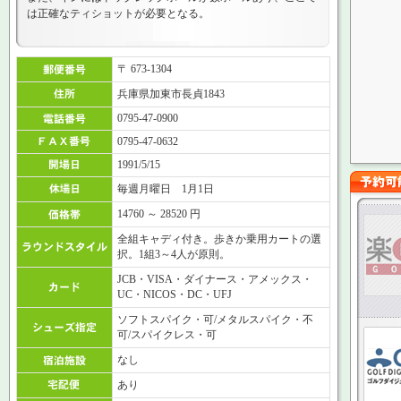
は正確なティショットが必要となる。
〒 673-1304
兵庫県加東市長貞1843
0795-47-0900
0795-47-0632
1991/5/15
毎週月曜日 1月1日
14760 ～ 28520 円
全組キャディ付き。歩きか乗用カートの選
択。1組3～4人が原則。
JCB・VISA・ダイナース・アメックス・
UC・NICOS・DC・UFJ
ソフトスパイク・可/メタルスパイク・不
可/スパイクレス・可
なし
あり