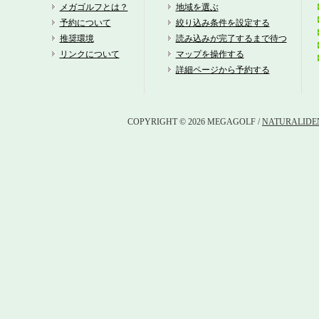
吉
メガゴルフとは？
地域を選ぶ
予約について
絞り込み条件を設定する
西
推奨環境
読み込みが完了するまで待つ
リンクについて
マップを操作する
吉
詳細ページから予約する
ラ
COPYRIGHT © 2026 MEGAGOLF /
NATURALIDEN
オ
北
神
マ
東
オ
花