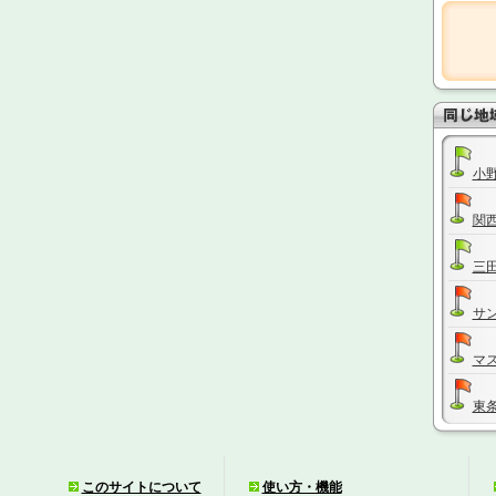
小
関
三
サ
マ
東
タ
このサイトについて
使い方・機能