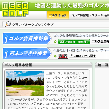
グランドオークゴルフクラブ
ゴルフ会員権売買にとっても便利なツール
ゴルフ会員
今週の土日・祝日に予約可能なゴルフコー
「GORA」から探す
丘陵コース。景観の美しいコー
ス。フラットでなだらかなコー
スレイアウトと幅の広いフェア
ウェイはゆったりとした気分で
ラウンドが楽しめる。ホール間
のアプローチも短めでテンポ良
くプレーができるが、フェアウェイにあるアンジュレーショ
ンに気をつけないと思わぬミスにつながるので注意が必要。
また、インにはドッグレッグホールが数ホールあり、ここで