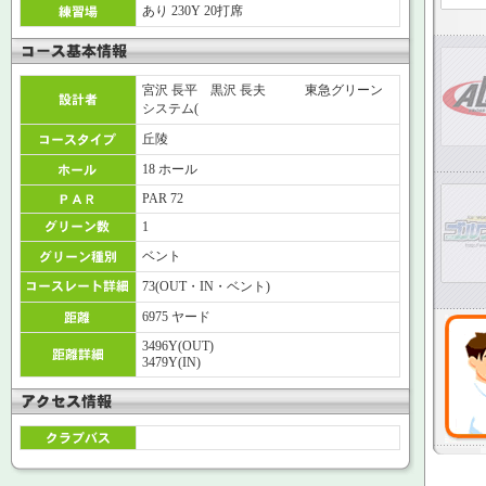
あり 230Y 20打席
宮沢 長平 黒沢 長夫 東急グリーン
システム(
丘陵
18 ホール
PAR 72
1
ベント
73(OUT・IN・ベント)
6975 ヤード
3496Y(OUT)
3479Y(IN)