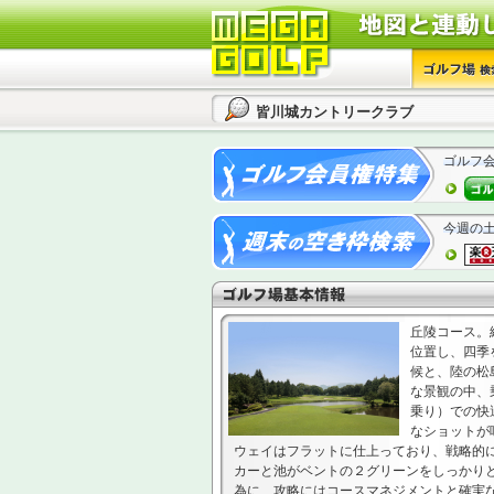
皆川城カントリークラブ
ゴルフ
今週の
丘陵コース。
位置し、四季
候と、陸の松
な景観の中、
乗り）での快
なショットが
ウェイはフラットに仕上っており、戦略的
カーと池がベントの２グリーンをしっかり
為に、攻略にはコースマネジメントと確実