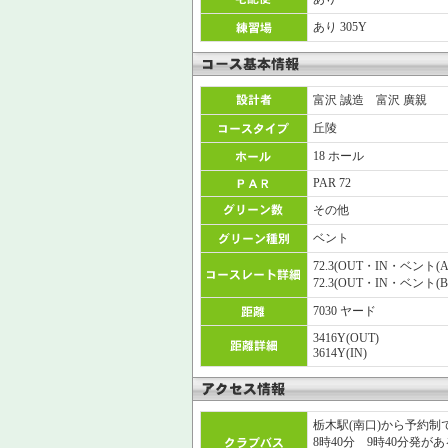
あり 305Y
富沢 誠造 富沢 廣親
丘陵
18 ホール
PAR 72
その他
ベント
72.3(OUT・IN・ベント
72.3(OUT・IN・ベント
7030 ヤード
3416Y(OUT)
3614Y(IN)
栃木駅(南口)から予約制
8時40分 9時40分発が