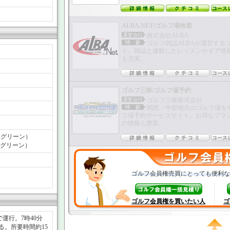
ALBA.NET/ゴルフ場検索
株式会社ALBA
ゴルフ雑誌ALBAが運営する
ト。雑誌と連動したレッスンやギア情
も充実。
ゴルフ三昧/ゴルフ場予約
ゴルフ三昧株式会社
関西・中部地方のゴルフ場を
フ場予約サービスサイト。お得なプラ
の情報も豊富。
(Aグリーン）
(Bグリーン）
ゴルフ会員権売買にとっても便利な
ゴルフ会員権を買いたい人
ゴ
で運行。7時40分
ある。所要時間約15