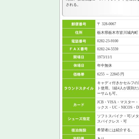
される。
〒 328-0067
栃木県栃木市皆川城内町
0282-23-9100
0282-24-5559
1973/11/1
年中無休
6255 ～ 22845 円
キャディ付きかセルフの
ト使用。1組4人が原則
ーサムも可。
JCB・VISA・マスタ
ックス・UC・NICOS・D
ソフトスパイク・可/メタ
スパイクレス・可
希望者には紹介する。
あり