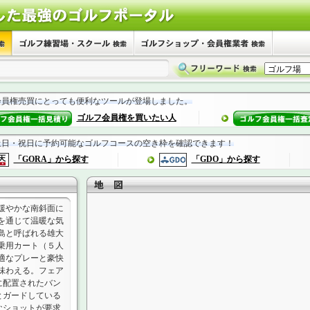
会員権売買にとっても便利なツールが登場しました。
ゴルフ会員権を買いたい人
土日・祝日に予約可能なゴルフコースの空き枠を確認できます！
「GORA」から探す
「GDO」から探す
緩やかな南斜面に
を通じて温暖な気
島と呼ばれる雄大
乗用カート（５人
適なプレーと豪快
味わえる。フェア
に配置されたバン
とガードしている
なショットが要求