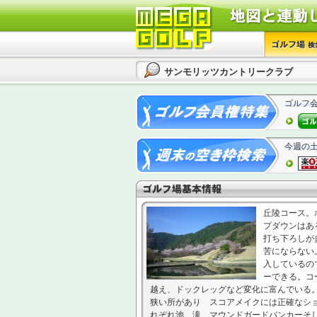
サンモリッツカントリークラブ
ゴルフ
今週の
丘陵コース。
プダウンはあ
打ち下ろしが
苦にならない
入しているの
ーできる。コ
越え、ドックレッグなど変化に富んでいる
狭い所があり スコアメイクには正確なシ
れぞれ池、滝、マウンドガードバンカーそ