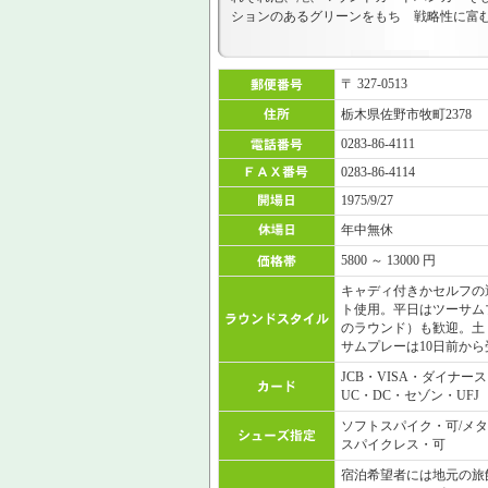
ションのあるグリーンをもち 戦略性に富
〒 327-0513
栃木県佐野市牧町2378
0283-86-4111
0283-86-4114
1975/9/27
年中無休
5800 ～ 13000 円
キャディ付きかセルフの
ト使用。平日はツーサム
のラウンド）も歓迎。土
サムプレーは10日前から
JCB・VISA・ダイナー
UC・DC・セゾン・UFJ
ソフトスパイク・可/メタ
スパイクレス・可
宿泊希望者には地元の旅