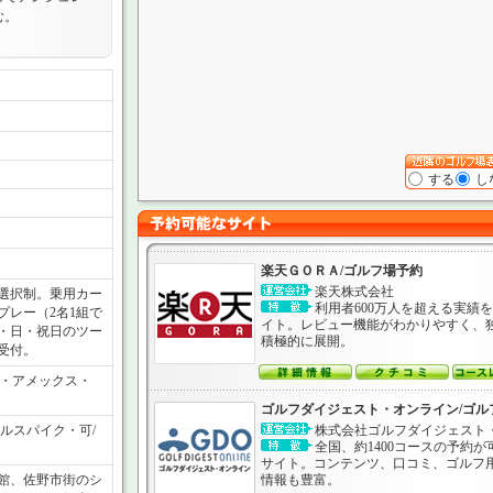
む。
する
し
楽天ＧＯＲＡ/ゴルフ場予約
楽天株式会社
選択制。乗用カー
利用者600万人を超える実績
プレー（2名1組で
イト。レビュー機能がわかりやすく、
・日・祝日のツー
積極的に展開。
受付。
ス・アメックス・
ゴルフダイジェスト・オンライン/ゴル
ルスパイク・可/
株式会社ゴルフダイジェスト
全国、約1400コースの予約
サイト。コンテンツ、口コミ、ゴルフ
館、佐野市街のシ
情報も豊富。