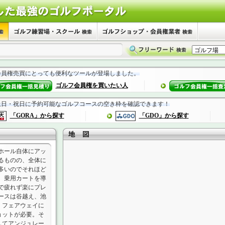
会員権売買にとっても便利なツールが登場しました。
ゴルフ会員権を買いたい人
土日・祝日に予約可能なゴルフコースの空き枠を確認できます！
「GORA」から探す
「GDO」から探す
ホール自体にアッ
るものの、全体に
多いのでそれほど
。乗用カートを導
で疲れず楽にプレ
ースは谷越え、池
。フェアウェイに
ョットが必要。そ
してアンジュレー