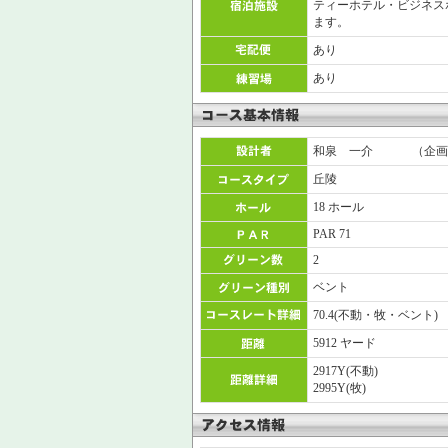
ティーホテル・ビジネス
ます。
あり
あり
和泉 一介 （企画
丘陵
18 ホール
PAR 71
2
ベント
70.4(不動・牧・ベント)
5912 ヤード
2917Y(不動)
2995Y(牧)