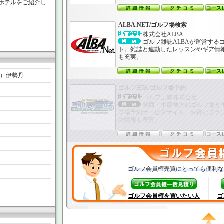
ホテルをご紹介し
ALBA.NET/ゴルフ場検索
株式会社ALBA
ゴルフ雑誌ALBAが運営する
ト。雑誌と連動したレッスンやギア情
も充実。
）伊勢丹
ゴルフ三昧/ゴルフ場予約
ゴルフ三昧株式会社
関西・中部地方のゴルフ場を
フ場予約サービスサイト。お得なプラ
の情報も豊富。
ゴルフ会員権売買にとっても便利な
ゴルフ会員権を買いたい人
ゴ