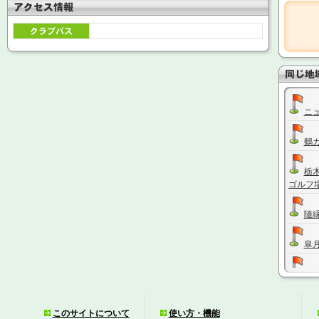
ニ
鶴
栃
ゴルフ
隨
皐
鹿
下
このサイトについて
使い方・機能