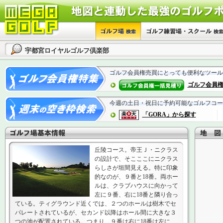
宇都宮ロイヤルゴルフ倶楽部
ゴルフ会員権売買にとっても便利なツール
ゴルフ会員
今週の土日・祝日に予約可能なゴルフコー
「GORA」から探す
丘陵コース。帝王Ｊ・ニクラス
の設計で、そこここにニクラス
らしさが垣間見える。特に印象
的なのが、９番と18番。両ホー
ルは、クラブハウスに向かって
左に９番、右に18番と隣り合っ
ている。ティグラウンド近くでは、２つのホールは樹木でセ
パレートされているが、セカンド以降はホール間に大きな３
つの池が配置されている。つまり、９番は右に18番は左に、