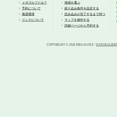
メガゴルフとは？
地域を選ぶ
杉
予約について
絞り込み条件を設定する
推奨環境
読み込みが完了するまで待つ
紫
リンクについて
マップを操作する
詳細ページから予約する
ケ
ロ
COPYRIGHT © 2026 MEGAGOLF /
NATURALIDEN
イ
ラ
ロ
レ
鹿
宇
大