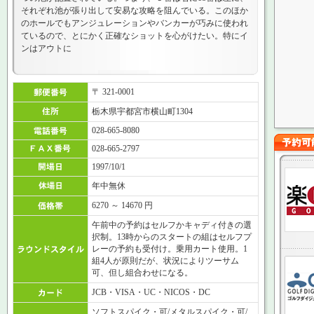
それぞれ池が張り出して安易な攻略を阻んでいる。このほか
のホールでもアンジュレーションやバンカーが巧みに使われ
ているので、とにかく正確なショットを心がけたい。特にイ
ンはアウトに
〒 321-0001
栃木県宇都宮市横山町1304
028-665-8080
028-665-2797
1997/10/1
年中無休
6270 ～ 14670 円
午前中の予約はセルフかキャディ付きの選
択制。13時からのスタートの組はセルフプ
レーの予約も受付け。乗用カート使用。1
組4人が原則だが、状況によりツーサム
可、但し組合わせになる。
JCB・VISA・UC・NICOS・DC
ソフトスパイク・可/メタルスパイク・可/