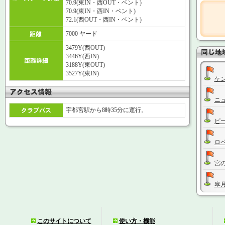
70.9(東IN・西OUT・ベント)
70.9(東IN・西IN・ベント)
72.1(西OUT・西IN・ベント)
7000 ヤード
3479Y(西OUT)
3446Y(西IN)
3188Y(東OUT)
3527Y(東IN)
ケ
ニ
宇都宮駅から8時35分に運行。
ピ
ロ
宮
皐
セ
このサイトについて
使い方・機能