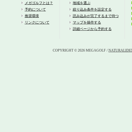
ピ
メガゴルフとは？
地域を選ぶ
予約について
絞り込み条件を設定する
ア
推奨環境
読み込みが完了するまで待つ
リンクについて
マップを操作する
ラ
詳細ページから予約する
栃
ゴルフ
COPYRIGHT © 2026 MEGAGOLF /
NATURALIDEN
大
琵
隨
鹿
イ
ロ
フ