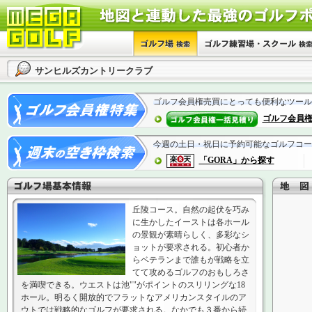
サンヒルズカントリークラブ
ゴルフ会員権売買にとっても便利なツール
ゴルフ会員
今週の土日・祝日に予約可能なゴルフコー
「GORA」から探す
丘陵コース。自然の起伏を巧み
に生かしたイーストは各ホール
の景観が素晴らしく、多彩なシ
ョットが要求される。初心者か
らベテランまで誰もが戦略を立
てて攻めるゴルフのおもしろさ
を満喫できる。ウエストは池""がポイントのスリリングな18
ホール。明るく開放的でフラットなアメリカンスタイルのア
ウトでは戦略的なゴルフが要求される。なかでも３番から続