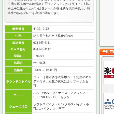
く池を巡るホールは極めて手強いアウトのハイライト。杉林
を上手に生かしたインは各ホールが個性的な表情を見せ、戦
略性のあるプレーを存分に堪能できる。
〒 321-2112
栃木県宇都宮市上横倉町1000
028-665-6111
028-665-4117
1991/5/1
年中無休
11800 ～ 19000 円
プレーは電磁誘導式乗用カート使用のキャ
ディ付き、組数の状況によりツーサムも
可。
JCB・VISA・ダイナース・アメックス・
UC・NICOS・DC・セゾン
ソフトスパイク・可/メタルスパイク・不
可/スパイクレス・不可