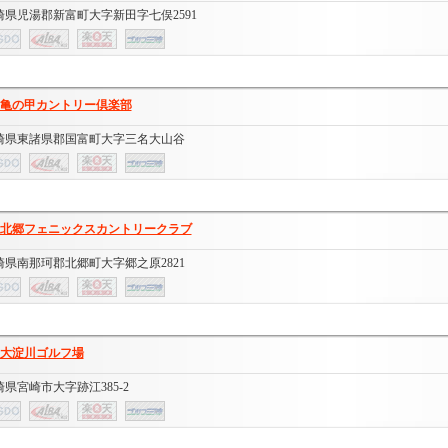
崎県児湯郡新富町大字新田字七俣2591
亀の甲カントリー倶楽部
崎県東諸県郡国富町大字三名大山谷
北郷フェニックスカントリークラブ
崎県南那珂郡北郷町大字郷之原2821
大淀川ゴルフ場
崎県宮崎市大字跡江385-2