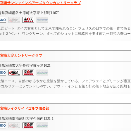
宮崎サンシャインベアーズタウンカントリークラブ
崎県宮崎郡佐土原町大字東上那珂11670
巨匠ピート･ダイの右腕として全米で知られるロン･フェリスの日本での第一作である当
par７２/ベント･ワングリーン。すべてのショットに戦略性を要す南九州屈指の難コ
宮崎大淀カントリークラブ
崎県宮崎市大字長嶺字唯ヶ迫1021
丘陵コース。自然のゆるやかな丘陵を活かしている。フェアウェイとグリーンが素直
ジゴルファーはラウンドしやすい。アウト・インとも第１打の落下地点が広く距離もな.
宮崎レイクサイドゴルフ倶楽部
崎県宮崎郡清武町大字今泉丙1331-1