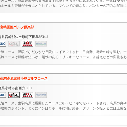
丘陵コース。霧島連峰から日向灘まで眺望できる立地に恵まれている。全体はゆるや
のホールも距離が十分にとられている。マウンドの連なり、バンカーの巧みな配置によ.
宮崎国際ゴルフ倶楽部
崎県宮崎郡佐土原町下田島6634-1
丘陵コース。温暖でなだらかな丘陵にレイアウトされ、日向灘、尾鈴の峰を望む。テ
尾鈴コースは距離が短いが、起伏のあるトリッキーなコース。谷越えなどの変化もある.
生駒高原宮崎小林ゴルフコース
崎県小林市南西方1131
丘陵コース。生駒高原に展開したコースは杉・ヒノキでセパレートされ、高原の爽や
が攻略のポイント。とくにインは５ホールに池が絡み、グリーンを捉えるには正確な方.