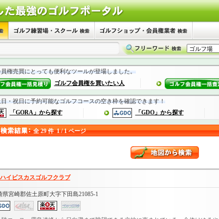
）
会員権売買にとっても便利なツールが登場しました。
ゴルフ会員権を買いたい人
土日・祝日に予約可能なゴルフコースの空き枠を確認できます！
「GORA」から探す
「GDO」から探す
全 29 件 1 / 1 ページ
ハイビスカスゴルフクラブ
崎県宮崎郡佐土原町大字下田島21085-1