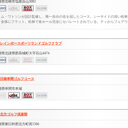
崎県宮崎市塩路浜山3083
トム・ワトソンが設計監修し、唯一自分の名を冠したコース。シーサイドの深い松林
く全体にフラット。松林で各ホール完全にセパレートされている。ティからフェアウェ.
レインボースポーツランドゴルフクラブ
崎県北諸県郡高城町大字石山4474
日南串間ゴルフコース
崎県串間市本城
北方ゴルフ倶楽部
崎県東臼杵郡北方町寅1566