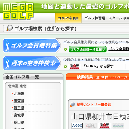
ゴルフ場検索（住所から探す）
ゴルフ会員権売買にとっても便利なツール
ゴルフ会員
今週の土日・祝日に予約可能なゴルフコー
「GORA」から探す
全 38 件 1 / 1 ページ
北海道
青森県
柳井カントリー倶楽部
岩手県
山口県柳井市日積23
宮城県
秋田県