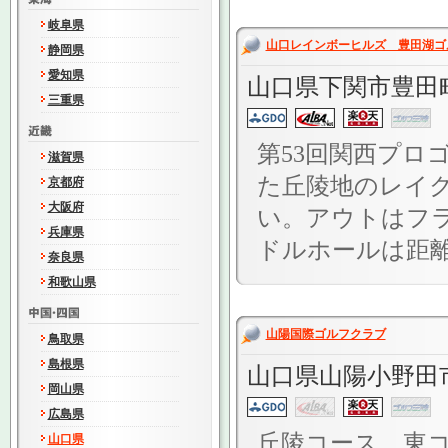
岐阜県
山口レインボーヒルズ 豊田湖ゴ
静岡県
愛知県
山口県下関市豊田
三重県
第53回関西プロ
滋賀県
た丘陵地のレイ
京都府
大阪府
い。アウトはフ
兵庫県
ドルホールは距離
奈良県
和歌山県
山陽国際ゴルフクラブ
鳥取県
島根県
山口県山陽小野田市
岡山県
広島県
丘陵コース。東
山口県