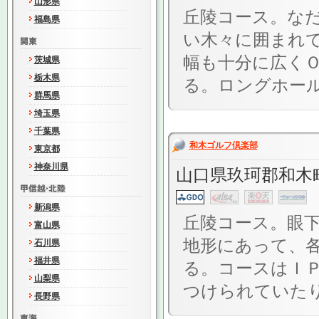
山形県
丘陵コース。なだ
福島県
い木々に囲まれ
幅も十分に広く
茨城県
栃木県
る。ロングホールは
群馬県
埼玉県
千葉県
和木ゴルフ倶楽部
東京都
神奈川県
山口県玖珂郡和木町
新潟県
丘陵コース。眼
富山県
地形にあって、
石川県
福井県
る。コースはＩ
山梨県
つけられていたり
長野県